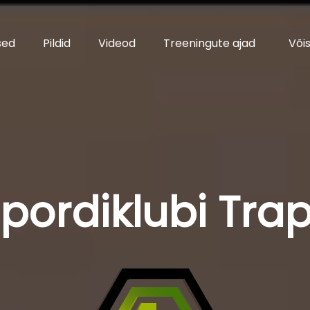
sed
Pildid
Videod
Treeningute ajad
Või
pordiklubi Tra