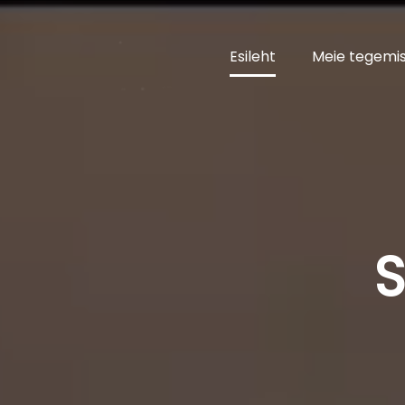
Esileht
Meie tegemi
S